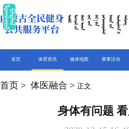
ᠮ
ᠡ
ᠭ
ᠭ
ᠤ
ᠯ
ᠠ
ᠷ
ᠯ
ᠠ
ᠤ
ᠪ
ᠯ
首页
体育资讯
健身地图
赛事活动
首页
>
体医融合
>
正文
身体有问题 