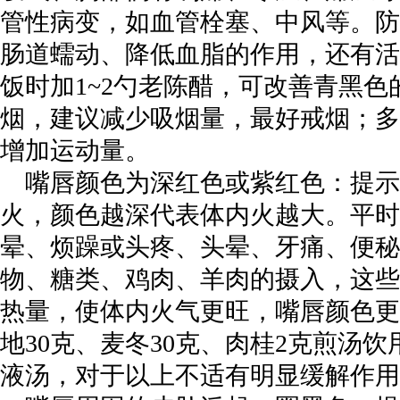
管性病变，如血管栓塞、中风等。防
肠道蠕动、降低血脂的作用，还有活
饭时加1~2勺老陈醋，可改善青黑
烟，建议减少吸烟量，最好戒烟；多
增加运动量。
嘴唇颜色为深红色或紫红色：提
火，颜色越深代表体内火越大。平时
晕、烦躁或头疼、头晕、牙痛、便秘
物、糖类、鸡肉、羊肉的摄入，这些
热量，使体内火气更旺，嘴唇颜色更
地30克、麦冬30克、肉桂2克煎汤
液汤，对于以上不适有明显缓解作用