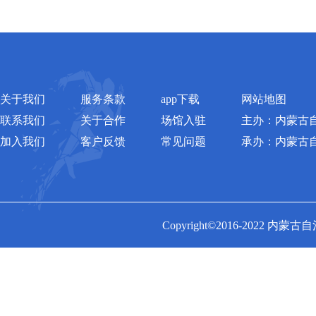
关于我们
服务条款
app下载
网站地图
联系我们
关于合作
场馆入驻
主办：内蒙古
加入我们
客户反馈
常见问题
承办：内蒙古
Copyright©2016-2022