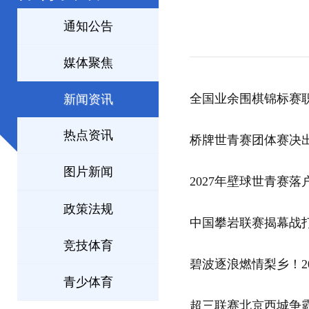
通知公告
媒体聚焦
全国业余围棋锦标赛
新闻资讯
热点资讯
桥牌世青赛团体赛决
图片新闻
2027年壁球世青赛落
政策法规
中国攀岩联赛揭幕战
竞技体育
碧波逐浪燃情梨乡！2
青少体育
超三联赛北京西城争