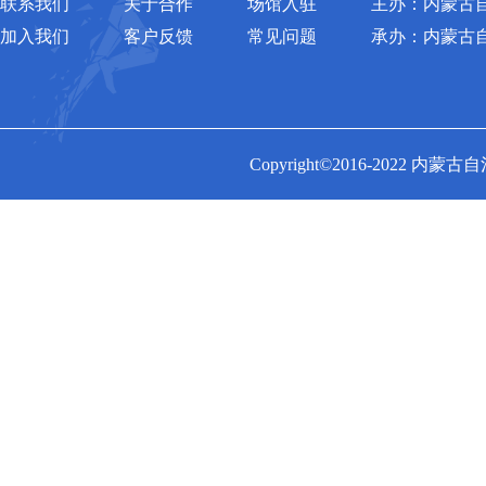
联系我们
关于合作
场馆入驻
主办：内蒙古
加入我们
客户反馈
常见问题
承办：内蒙古
Copyright©2016-2022