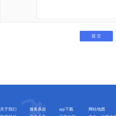
提 交
关于我们
服务条款
app下载
网站地图