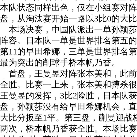
本队状态同样出色，仅在小组赛对阵
盘，从淘汰赛开始一路以3比0的大
本场决赛，中国队派出一单孙颖莎
阵容。日本队一单是世界排名第五的
第11的早田希娜，三单是世界排名第
最为突出的削球手桥本帆乃香。
首盘，王曼昱对阵张本美和，此前
全胜。比赛一上来，张本美和搏杀很
王曼昱的发挥，3比2险胜，日本队获
盘，孙颖莎没有给早田希娜机会，直
大比分扳至1平。第三盘，蒯曼迎战
两次，桥本帆乃香获全胜。本场比赛