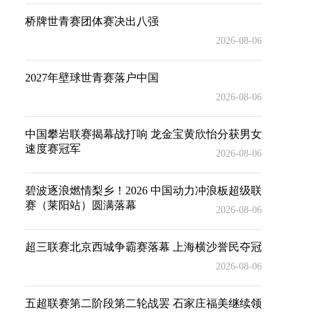
桥牌世青赛团体赛决出八强
2026-08-06
2027年壁球世青赛落户中国
2026-08-06
中国攀岩联赛揭幕战打响 龙金宝黄欣怡分获男女
速度赛冠军
2026-08-06
碧波逐浪燃情梨乡！2026 中国动力冲浪板超级联
赛（莱阳站）圆满落幕
2026-08-06
超三联赛北京西城争霸赛落幕 上海横沙誉民夺冠
2026-08-06
五超联赛第二阶段第二轮战罢 石家庄福美继续领