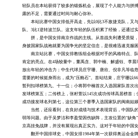
轻队员在本站获得了较多的锻炼机会，展现了个人能力与拼
露的不足，需要通过时间与耐心弥补。
本站比赛中国女排低开高走，先以0比3不敌捷克队，又
队、3比1逆转波兰队。这支年轻的队伍积累了经验，还通过
拼，是中国女排南京作战的主线。从首战失利遭受质疑
身披国家队战袍就要为国争光的坚定信念，是很难迅速克服
南京站比赛，中国女排教练组会根据对手的风格特点、
肯定的亮点。在4场较量中，董禹含、郭中楠、解盛钰、李晨
放出年轻的冲击力；中生代球员庄宇珊、唐欣、倪非凡等临
需要的时候挺身而出，成为“压舱石”。首站结束，庄宇珊以6
暂列扣球榜第九、十一位；小将郭中楠首次入选国家队首次出
发球榜第五；二传榜上，张籽萱以145次成功传球高居榜首；
成功接发球名列第七，这位第三个赛季入选国家队的闽南姑
当然，还应看到，在良好成绩与技术表现背后，中国队
弱等问题。由于吴梦洁和李盈莹因伤缺阵，主攻位置的“缺角
京高挂免战牌，并没有展现出真正实力。这对于年轻的中国
翻开中国排球史，中国女排1984年第一次获得奥运会金牌