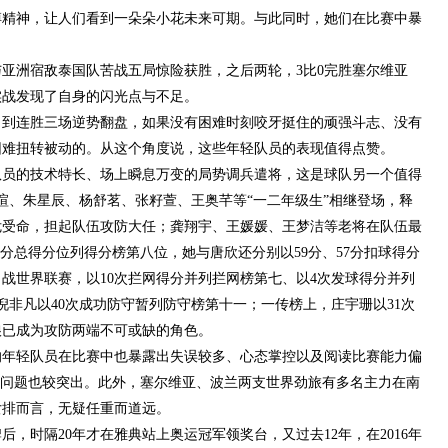
搏精神，让人们看到一朵朵小花未来可期。与此同时，她们在比赛中暴
与亚洲宿敌泰国队苦战五局惊险获胜，之后两轮，3比0完胜塞尔维亚
实战发现了自身的闪光点与不足。
，到连胜三场逆势翻盘，如果没有困难时刻咬牙挺住的顽强斗志、没有
困难扭转被动的。从这个角度说，这些年轻队员的表现值得点赞。
队员的技术特长、场上瞬息万变的局势调兵遣将，这是球队另一个值得
瑄、朱星辰、杨舒茗、张籽萱、王奥芊等“一二年级生”相继登场，释
危受命，担起队伍攻防大任；龚翔宇、王媛媛、王梦洁等老将在队伍最
6分总得分位列得分榜第八位，她与唐欣还分别以59分、57分扣球得分
战世界联赛，以10次拦网得分并列拦网榜第七、以4次发球得分并列
倪非凡以40次成功防守暂列防守榜第十一；一传榜上，庄宇珊以31次
娘已成为攻防两端不可或缺的角色。
的年轻队员在比赛中也暴露出失误较多、心态掌控以及阅读比赛能力偏
”问题也较突出。此外，塞尔维亚、波兰两支世界劲旅有多名主力在南
女排而言，无疑任重而道远。
后，时隔20年才在雅典站上奥运冠军领奖台，又过去12年，在2016年