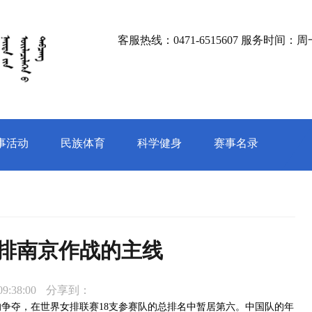
客服热线：0471-6515607 服务时间：周一到周五
事活动
民族体育
科学健身
赛事名录
排南京作战的主线
09:38:00
分享到：
站的争夺，在世界女排联赛18支参赛队的总排名中暂居第六。中国队的年