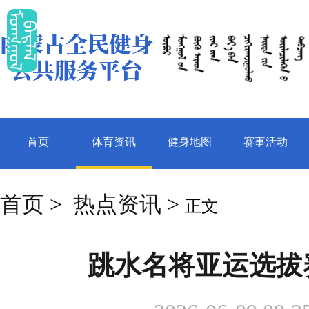
ᠮ
ᠡ
ᠭ
ᠭ
ᠤ
ᠯ
ᠠ
ᠷ
ᠯ
ᠠ
ᠤ
ᠪ
ᠯ
首页
体育资讯
健身地图
赛事活动
首页
>
热点资讯
>
正文
跳水名将亚运选拔