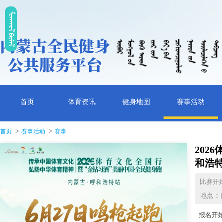
ᠮᠤᠡᠭᠭᠤᠯ ᠪᠠᠷᠯᠠᠯ
首页
体育资讯
健身地图
赛事活动
>
>
首页
赛事活动
赛事
202
和浩
比赛开
地点：
报名开